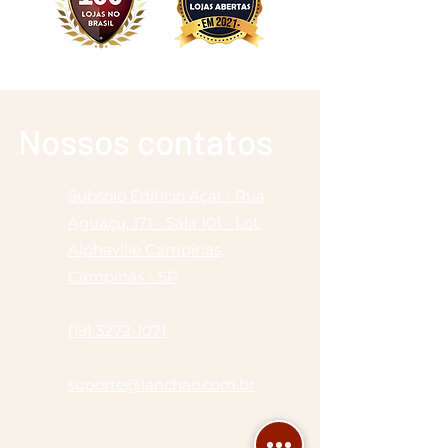
Nossos con
tatos
Subsolo Edifício Açaí - Rua
Aguaçu, 171 - Sala 101 - Lot.
Alphaville Campinas,
Campinas - SP
(19) 3272-1071
suporte@lanchao.com.br