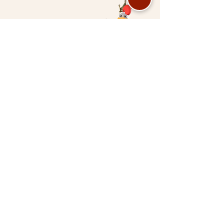
ENTRE EM
CONTATO
S
e tiver sugestões, é só mandar
aqui que entraremos em
contato com você em breve.
Nome
Sobrenome
Email
Seu WhatsApp